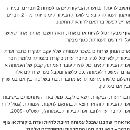
חשוב לדעת
!
בוועדת הביקורת יכהנו לפחות 2 חברים
ובמידה
ותקנון העמותה קובע כי לוועדת הביקורת ימונו יותר מ – 2 חברים
אזי יש לפעול בהתאם להוראות התקנון.
גוף מבקר יכול להיות אדם אחד
, רואה חשבון או גוף אחר שאושר
על ידי רשם העמותות כגוף מבקר.
אדם הנותן שירותים בשכר לעמותה שלא עקב תפקידו כחבר ועדת
ביקורת,
לא יכול
לכהן כחבר ועדת ביקורת בעמותה כלומר: חבר
ועדת הביקורת אינו יכול להיות עובד העמותה, קבלן של העמותה או
גורם המשכיר לעמותה נכס כלשהו ומקבל בעד שירותים אלה
תשלום כלשהו מהעמותה או מחברות בת בשליטה, בין אם במישרין
ובין אם בעקיפין.
חברי ועדת הביקורת רשאים לקבל גמול בעד השתתפותם בישיבות
ועדת הביקורת והחזר הוצאות בהתאם לתקנות העמותות (גמול ליו"ר
ועד, לחבר ועד ולחבר ועדת ביקורת בעמותה), תשס"ט -2009.
אז אחרי שהבנו שבכל עמותה חייבת להיות ועדת ביקורת או גוף
מבקר – בואו נבין מהן הסמכויות והתפקידים שלהם: